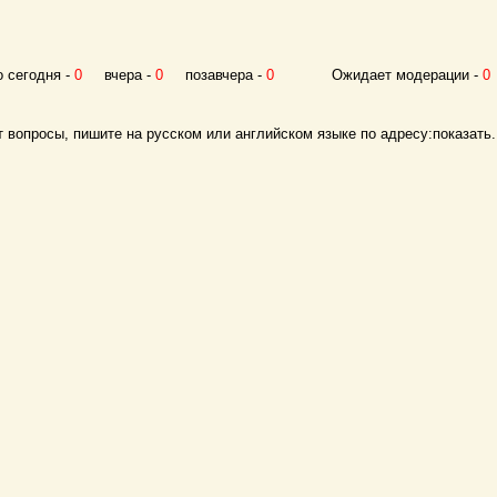
егодня -
0
вчера -
0
позавчера -
0
Ожидает модерации -
0
 вопросы, пишите на русском или английском языке по адресу:
показать.