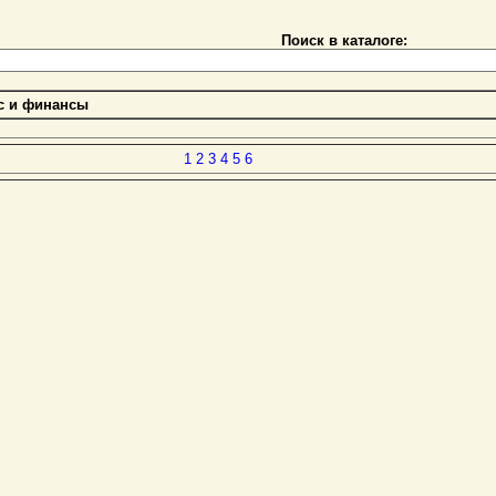
Поиск в каталоге:
с и финансы
1
2
3
4
5
6