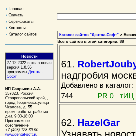
Главная
Скачать
Сертификаты
Контакты
Каталог сайтов
Каталог сайтов "Дентал-Софт"
> Бизне
Всего сайтов в этой категории: 88
Новости
61.
RobertJoub
27.12.2022 вышла новая
версия 1.8.56
программы
Дентал-
надгробия моск
Софт
Добавлено в каталог
ИП Сапрыкин А.А.
357823
,
Россия
,
744
PR 0 тИЦ 
Ставропольский край,
,
город Георгиевск
,
улица
Чкалова, д. 55
время работы:
рабочие
дни. 9:00-18:00
62.
HazelGar
Программное
обеспечение
+7 (495) 128-69-90
Узнавать новост
www.dental-soft.ru