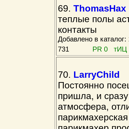
69.
ThomasHax
теплые полы ас
контакты
Добавлено в каталог
731
PR 0 тИЦ 
70.
LarryChild
Постоянно посе
пришла, и сраз
атмосфера, отл
парикмахерская 
парикмахер про