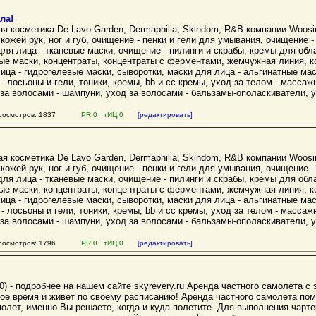
ла!
 косметика De Lavo Garden, Dermaphilia, Skindom, R&B компании Woosi
 кожей рук, ног и губ, очищение - пенки и гели для умывания, очищение -
ля лица - тканевые маски, очищение - пилинги и скрабы, кремы для обла
ые маски, концентраты, концентраты с ферментами, жемчужная линия, к
ица - гидрогелевые маски, сыворотки, маски для лица - альгинатные мас
 - лосьоны и гели, тоники, кремы, bb и cc кремы, уход за телом - масса
за волосами - шампуни, уход за волосами - бальзамы-ополаскиватели, у
осмотров: 1837
PR 0 тИЦ 0
[редактировать]
 косметика De Lavo Garden, Dermaphilia, Skindom, R&B компании Woosi
 кожей рук, ног и губ, очищение - пенки и гели для умывания, очищение -
ля лица - тканевые маски, очищение - пилинги и скрабы, кремы для обла
ые маски, концентраты, концентраты с ферментами, жемчужная линия, к
ица - гидрогелевые маски, сыворотки, маски для лица - альгинатные мас
 - лосьоны и гели, тоники, кремы, bb и cc кремы, уход за телом - масса
за волосами - шампуни, уход за волосами - бальзамы-ополаскиватели, у
осмотров: 1796
PR 0 тИЦ 0
[редактировать]
0) - подробнее на нашем сайте skyrevery.ru Аренда частного самолета с
свое время и живет по своему расписанию! Аренда частного самолета п
молет, именно Вы решаете, когда и куда полетите. Для выполнения чарт