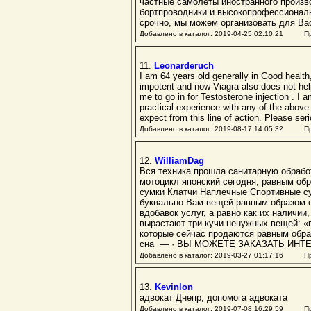
частные самолеты иностранного произв
бортпроводники и высокопрофессионал
срочно, мы можем организовать для Вас
Добавлено в каталог: 2019-04-25 02:10:21 Пр
11.
Leonarderuch
I am 64 years old generally in Good health
impotent and now Viagra also does not hel
me to go in for Testosterone injection . I
practical experience with any of the abov
expect from this line of action. Please ser
Добавлено в каталог: 2019-08-17 14:05:32 Пр
12.
WilliamDag
Вся техника прошла санитарную обраб
мотоцикл японский сегодня, равным об
сумки Клатчи Наплечные Спортивные с
буквально Вам вещей равным образом с
вдобавок услуг, а равно как их наличи
вырастают три кучи ненужных вещей: «
которые сейчас продаются равным обра
сна — · ВЫ МОЖЕТЕ ЗАКАЗАТЬ ИН
Добавлено в каталог: 2019-03-27 01:17:16 Пр
13.
Kevinlon
адвокат Днепр, допомога адвоката
Добавлено в каталог: 2019-07-08 16:29:59 Пр