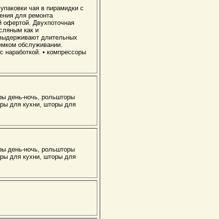
упаковки чая в пирамидки с
ения для ремонта
й офертой. Двухпоточная
сляным как и
 выдерживают длительных
емком обслуживании.
с наработкой. • компрессоры
ры день-ночь, рольшторы
ры для кухни, шторы для
ры день-ночь, рольшторы
ры для кухни, шторы для