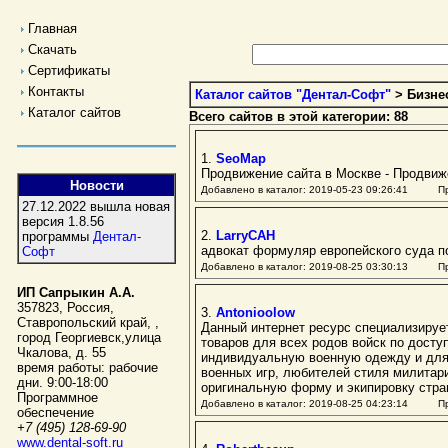
Главная
Скачать
Сертификаты
Контакты
Каталог сайтов "Дентал-Софт"
> Бизне
Каталог сайтов
Всего сайтов в этой категории: 88
1.
SeoMap
Продвижение сайта в Москве - Продвиж
Новости
Добавлено в каталог: 2019-05-23 09:26:41 Пр
27.12.2022 вышла новая
версия 1.8.56
2.
LarryCAH
программы
Дентал-
адвокат формуляр европейского суда п
Софт
Добавлено в каталог: 2019-08-25 03:30:13 Пр
ИП Сапрыкин А.А.
357823
,
Россия
,
3.
Antonioolow
Ставропольский край,
,
Данный интернет ресурс специализируе
город Георгиевск
,
улица
товаров для всех родов войск по дост
Чкалова, д. 55
индивидуальную военную одежду и для 
время работы:
рабочие
военных игр, любителей стиля милитар
дни. 9:00-18:00
оригинальную форму и экипировку стра
Программное
Добавлено в каталог: 2019-08-25 04:23:14 Пр
обеспечение
+7 (495) 128-69-90
www.dental-soft.ru