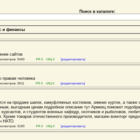
Поиск в каталоге:
с и финансы
ение сайтов
осмотров: 5400
PR 0 тИЦ 0
[редактировать]
о правам человека
осмотров: 3611
PR 0 тИЦ 0
[редактировать]
тся на продаже шапок, камуфляжных костюмов, зимних курток, а также 
упным, выгодным ценам.подробное описание тут Армеец поможет подобра
курсантов, и студентов военных кафедр, охотников и рыболовов, любит
и. Кроме товаров отечественного производителя, магазин военторг пре
н НАТО.
осмотров: 3185
PR 0 тИЦ 0
[редактировать]