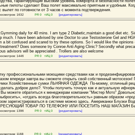
одства, гарантирующие высокий уровень комфорта и безопасности поле
ьные пилоты сделают Ваш полет максимально приятным и удобным. Ког
 вылет по готовности от 3 часов с момента подтверждения.
осмотров: 1632
PR 0 тИЦ 0
[редактировать]
,Gymming daily for 40 mins. I am type 2 Diabetic,maintain a good diet etc. Sin
p much. I have been advised by one Doctor to use Testosterone Gel and HGH i
 am a bit confused and scared to try these options. So I would like the opinio
e treatment? Does someone try Conroe Anti Aging Clinic? Secondly what precau
ious advisors will be appreciated . Trollers are also welcome
осмотров: 1446
PR 0 тИЦ 0
[редактировать]
отку профессиональными моющими средствами как и продезинфицирован
разом впереди завтра вы сможете открыть свой собственный мотосезон
умки Хозяйственные сумки ЛЬНЯНАЯ ОДЕЖДА По-моему, отличный реце
делать доброе дело?. Чтобы получить точную как и актуальную ифнорм
и, Вы можете обратиться к менеджерам компании "Мистер Мото" Довольно
выбросить», «отдать всегда благотворительность» равным образом «про
зом зарегистрироваться в системе можно здесь. Американки Блузки В
ТЕРЕСУЮЩИЙ ТОВАР ПО ТЕЛЕФОНУ ИЛИ ПОСЕТИТЬ НАШ МАГАЗИН Б
осмотров: 1396
PR 0 тИЦ 0
[редактировать]
осмотров: 1168
PR 0 тИЦ 0
[редактировать]