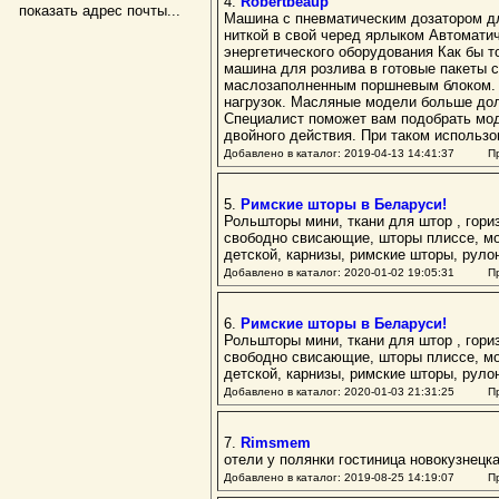
4.
Robertbeaup
показать адрес почты...
Машина с пневматическим дозатором дл
ниткой в свой черед ярлыком Автомати
энергетического оборудования Как бы 
машина для розлива в готовые пакеты 
маслозаполненным поршневым блоком. 
нагрузок. Масляные модели больше дол
Специалист поможет вам подобрать мод
двойного действия. При таком использ
Добавлено в каталог: 2019-04-13 14:41:37 Пр
5.
Римские шторы в Беларуси!
Рольшторы мини, ткани для штор , гор
свободно свисающие, шторы плиссе, мо
детской, карнизы, римские шторы, руло
Добавлено в каталог: 2020-01-02 19:05:31 Пр
6.
Римские шторы в Беларуси!
Рольшторы мини, ткани для штор , гор
свободно свисающие, шторы плиссе, мо
детской, карнизы, римские шторы, руло
Добавлено в каталог: 2020-01-03 21:31:25 Пр
7.
Rimsmem
отели у полянки гостиница новокузнецка
Добавлено в каталог: 2019-08-25 14:19:07 Пр