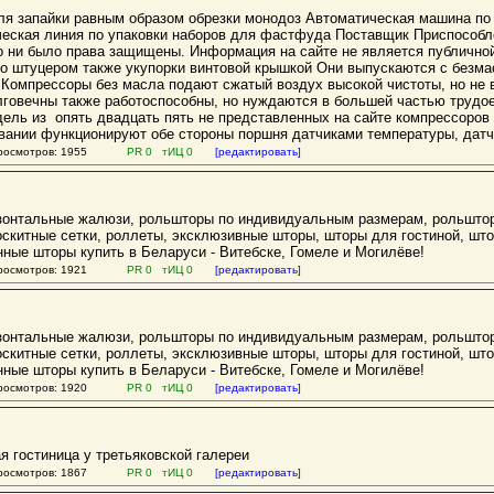
я запайки равным образом обрезки монодоз Автоматическая машина по 
ческая линия по упаковки наборов для фастфуда Поставщик Приспособл
то ни было права защищены. Информация на сайте не является публично
со штуцером также укупорки винтовой крышкой Они выпускаются с безма
Компрессоры без масла подают сжатый воздух высокой чистоты, но не
говечны также работоспособны, но нуждаются в большей частью трудо
ель из опять двадцать пять не представленных на сайте компрессоров 
овании функционируют обе стороны поршня датчиками температуры, датч
осмотров: 1955
PR 0 тИЦ 0
[редактировать]
изонтальные жалюзи, рольшторы по индивидуальным размерам, рольшто
скитные сетки, роллеты, эксклюзивные шторы, шторы для гостиной, што
нные шторы купить в Беларуси - Витебске, Гомеле и Могилёве!
осмотров: 1921
PR 0 тИЦ 0
[редактировать]
изонтальные жалюзи, рольшторы по индивидуальным размерам, рольшто
скитные сетки, роллеты, эксклюзивные шторы, шторы для гостиной, што
нные шторы купить в Беларуси - Витебске, Гомеле и Могилёве!
осмотров: 1920
PR 0 тИЦ 0
[редактировать]
я гостиница у третьяковской галереи
осмотров: 1867
PR 0 тИЦ 0
[редактировать]