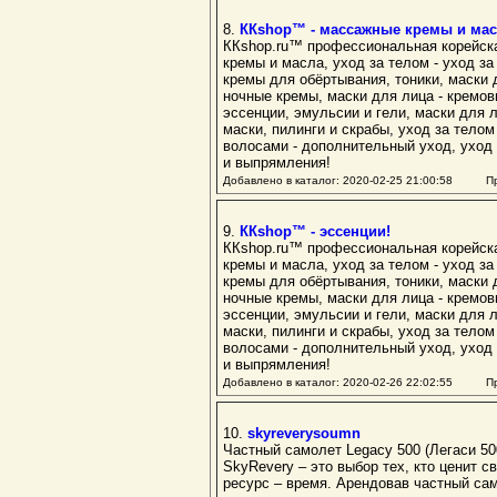
8.
ККshop™ - массажные кремы и мас
ККshop.ru™ профессиональная корейская
кремы и масла, уход за телом - уход за
кремы для обёртывания, тоники, маски д
ночные кремы, маски для лица - кремов
эссенции, эмульсии и гели, маски для л
маски, пилинги и скрабы, уход за телом
волосами - дополнительный уход, уход 
и выпрямления!
Добавлено в каталог: 2020-02-25 21:00:58 Пр
9.
ККshop™ - эссенции!
ККshop.ru™ профессиональная корейская
кремы и масла, уход за телом - уход за
кремы для обёртывания, тоники, маски д
ночные кремы, маски для лица - кремов
эссенции, эмульсии и гели, маски для л
маски, пилинги и скрабы, уход за телом
волосами - дополнительный уход, уход 
и выпрямления!
Добавлено в каталог: 2020-02-26 22:02:55 Пр
10.
skyreverysoumn
Частный самолет Legacy 500 (Легаси 50
SkyRevery – это выбор тех, кто ценит 
ресурс – время. Арендовав частный са