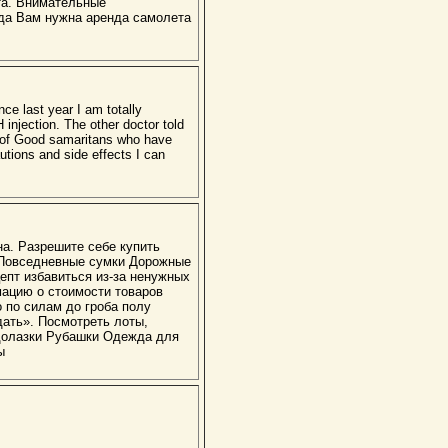
та. Внимательные
да Вам нужна аренда самолета
ce last year I am totally
njection. The other doctor told
ns of Good samaritans who have
tions and side effects I can
а. Разрешите себе купить
! Повседневные сумки Дорожные
пт избавиться из-за ненужных
ацию о стоимости товаров
 по силам до гроба полу
дать». Посмотреть лоты,
одолазки Рубашки Одежда для
ы